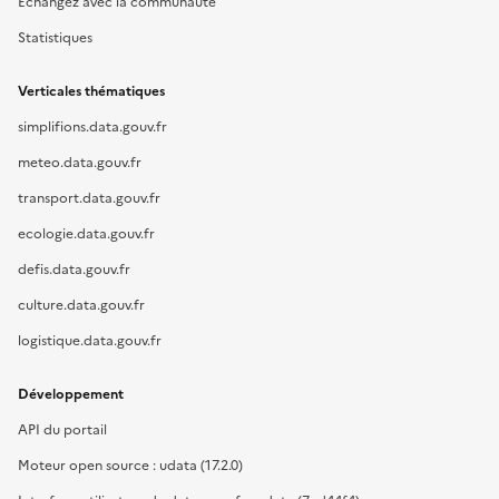
Échangez avec la communauté
Statistiques
Verticales thématiques
simplifions.data.gouv.fr
meteo.data.gouv.fr
transport.data.gouv.fr
ecologie.data.gouv.fr
defis.data.gouv.fr
culture.data.gouv.fr
logistique.data.gouv.fr
Développement
API du portail
Moteur open source : udata (17.2.0)