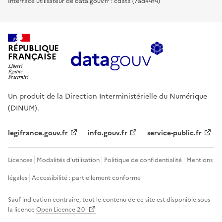
Interface utilisateur de data.gouv.fr : cdata (7ad44f4)
RÉPUBLIQUE
FRANÇAISE
Un produit de la Direction Interministérielle du Numérique
(DINUM).
legifrance.gouv.fr
info.gouv.fr
service-public.fr
Licences
Modalités d'utilisation
Politique de confidentialité
Mentions
légales
Accessibilité : partiellement conforme
Sauf indication contraire, tout le contenu de ce site est disponible sous
la licence
Open Licence 2.0