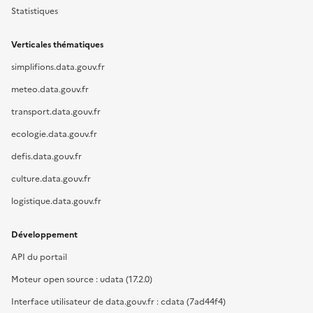
Statistiques
Verticales thématiques
simplifions.data.gouv.fr
meteo.data.gouv.fr
transport.data.gouv.fr
ecologie.data.gouv.fr
defis.data.gouv.fr
culture.data.gouv.fr
logistique.data.gouv.fr
Développement
API du portail
Moteur open source : udata (17.2.0)
Interface utilisateur de data.gouv.fr : cdata (7ad44f4)