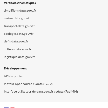
Verticales thématiques
simplifions.data.gouv.fr
meteo.data.gouv.fr
transport.data.gouv.fr
ecologie.data.gouv.fr
defis.data.gouv.fr
culture.data.gouv.fr
logistique.data.gouv.fr
Développement
API du portail
Moteur open source : udata (17.2.0)
Interface utilisateur de data.gouv.fr : cdata (7ad44f4)