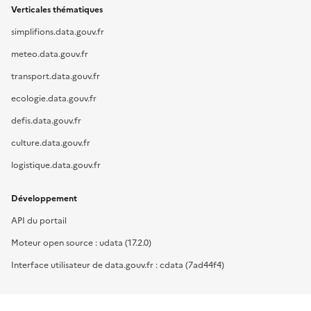
Verticales thématiques
simplifions.data.gouv.fr
meteo.data.gouv.fr
transport.data.gouv.fr
ecologie.data.gouv.fr
defis.data.gouv.fr
culture.data.gouv.fr
logistique.data.gouv.fr
Développement
API du portail
Moteur open source : udata (17.2.0)
Interface utilisateur de data.gouv.fr : cdata (7ad44f4)