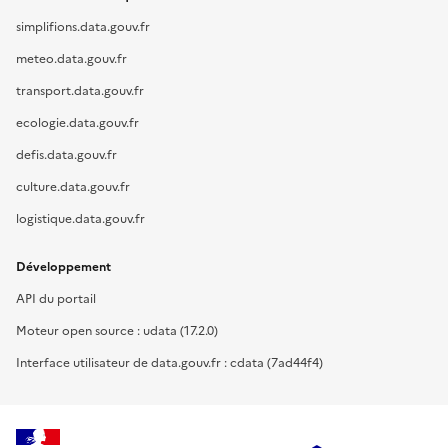
simplifions.data.gouv.fr
meteo.data.gouv.fr
transport.data.gouv.fr
ecologie.data.gouv.fr
defis.data.gouv.fr
culture.data.gouv.fr
logistique.data.gouv.fr
Développement
API du portail
Moteur open source : udata (17.2.0)
Interface utilisateur de data.gouv.fr : cdata (7ad44f4)