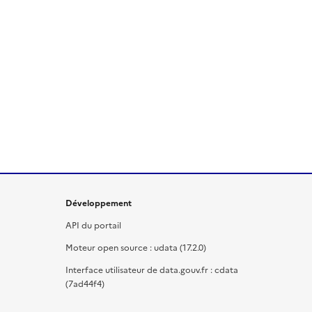
Développement
API du portail
Moteur open source : udata (17.2.0)
Interface utilisateur de data.gouv.fr : cdata
(7ad44f4)