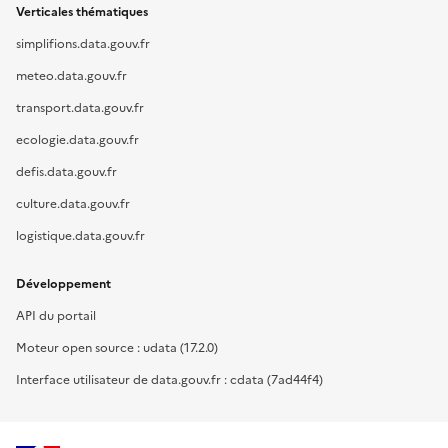
Verticales thématiques
simplifions.data.gouv.fr
meteo.data.gouv.fr
transport.data.gouv.fr
ecologie.data.gouv.fr
defis.data.gouv.fr
culture.data.gouv.fr
logistique.data.gouv.fr
Développement
API du portail
Moteur open source : udata (17.2.0)
Interface utilisateur de data.gouv.fr : cdata (7ad44f4)