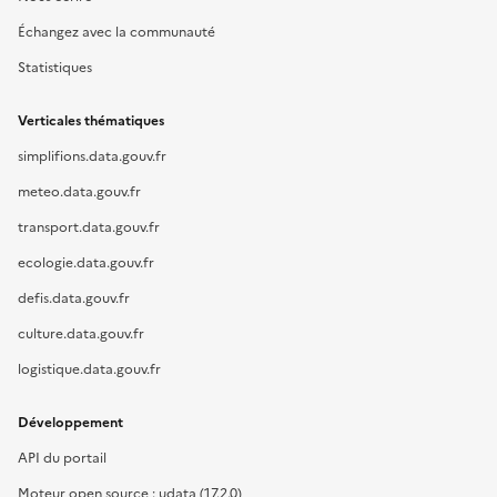
Échangez avec la communauté
Statistiques
Verticales thématiques
simplifions.data.gouv.fr
meteo.data.gouv.fr
transport.data.gouv.fr
ecologie.data.gouv.fr
defis.data.gouv.fr
culture.data.gouv.fr
logistique.data.gouv.fr
Développement
API du portail
Moteur open source : udata (17.2.0)