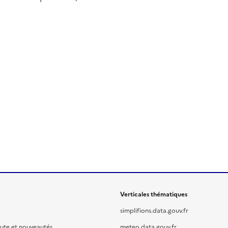
Verticales thématiques
simplifions.data.gouv.fr
oute et nouveautés
meteo.data.gouv.fr