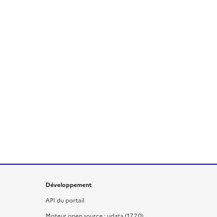
Développement
API du portail
Moteur open source : udata (17.2.0)