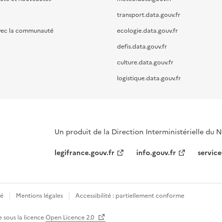
transport.data.gouv.fr
vec la communauté
ecologie.data.gouv.fr
defis.data.gouv.fr
culture.data.gouv.fr
logistique.data.gouv.fr
Un produit de la Direction Interministérielle du
legifrance.gouv.fr
info.gouv.fr
service
té
Mentions légales
Accessibilité : partiellement conforme
e sous la licence
Open Licence 2.0