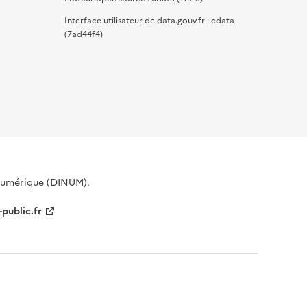
Interface utilisateur de data.gouv.fr : cdata
(7ad44f4)
 Numérique (DINUM).
-public.fr