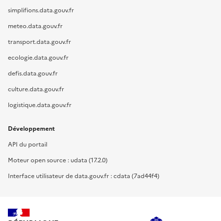
simplifions.data.gouv.fr
meteo.data.gouv.fr
transport.data.gouv.fr
ecologie.data.gouv.fr
defis.data.gouv.fr
culture.data.gouv.fr
logistique.data.gouv.fr
Développement
API du portail
Moteur open source : udata (17.2.0)
Interface utilisateur de data.gouv.fr : cdata (7ad44f4)