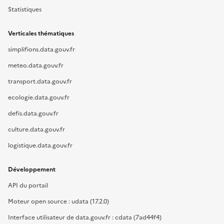
Statistiques
Verticales thématiques
simplifions.data.gouv.fr
meteo.data.gouv.fr
transport.data.gouv.fr
ecologie.data.gouv.fr
defis.data.gouv.fr
culture.data.gouv.fr
logistique.data.gouv.fr
Développement
API du portail
Moteur open source : udata (17.2.0)
Interface utilisateur de data.gouv.fr : cdata (7ad44f4)