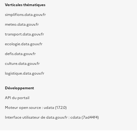
Verticales thématiques
simplifions.data.gouv.fr
meteo.data.gouv.fr
transport.data.gouv.fr
ecologie.data.gouv.fr
defis.data.gouv.fr
culture.data.gouv.fr
logistique.data.gouv.fr
Développement
API du portail
Moteur open source : udata (17.2.0)
Interface utilisateur de data.gouv.fr : cdata (7ad44f4)