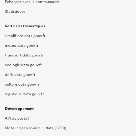
Échangez avec la communauté
Statistiques
Verticales thématiques
simplifions.data.gouv.fr
meteo.data.gouv.fr
transport.data.gouv.fr
ecologie.data.gouv.fr
defis.data.gouv.fr
culture.data.gouv.fr
logistique.data.gouv.fr
Développement
API du portail
Moteur open source : udata (17.2.0)