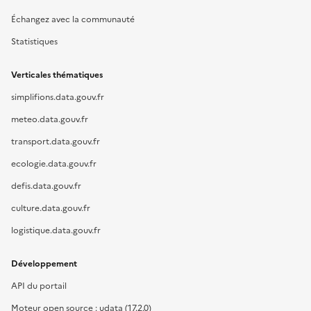
Échangez avec la communauté
Statistiques
Verticales thématiques
simplifions.data.gouv.fr
meteo.data.gouv.fr
transport.data.gouv.fr
ecologie.data.gouv.fr
defis.data.gouv.fr
culture.data.gouv.fr
logistique.data.gouv.fr
Développement
API du portail
Moteur open source : udata (17.2.0)