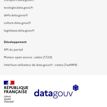
transport.data.gouv.fr
ecologie.data.gouv.fr
defis.data.gouv.fr
culture.data.gouv.fr
logistique.data.gouv.fr
Développement
API du portail
Moteur open source : udata (17.2.0)
Interface utilisateur de data.gouv.fr : cdata (7ad44f4)
RÉPUBLIQUE
FRANÇAISE