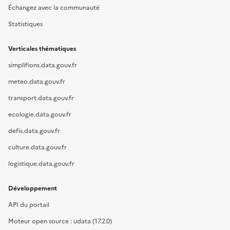
Échangez avec la communauté
Statistiques
Verticales thématiques
simplifions.data.gouv.fr
meteo.data.gouv.fr
transport.data.gouv.fr
ecologie.data.gouv.fr
defis.data.gouv.fr
culture.data.gouv.fr
logistique.data.gouv.fr
Développement
API du portail
Moteur open source : udata (17.2.0)