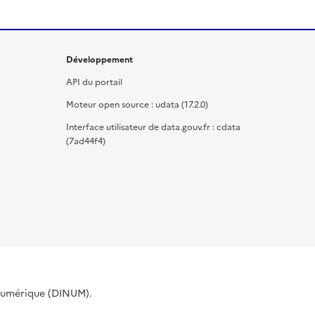
Développement
API du portail
Moteur open source : udata (17.2.0)
Interface utilisateur de data.gouv.fr : cdata
(7ad44f4)
 Numérique (DINUM).