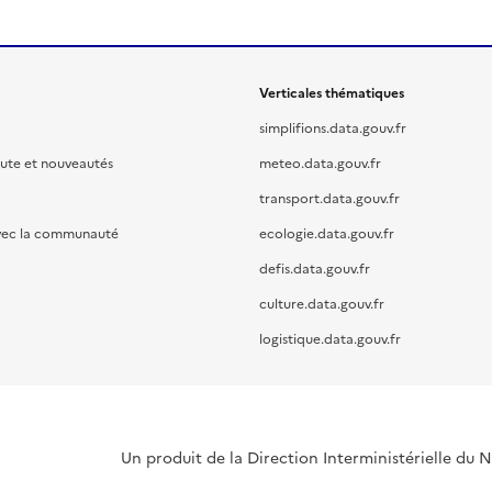
Verticales thématiques
simplifions.data.gouv.fr
oute et nouveautés
meteo.data.gouv.fr
transport.data.gouv.fr
vec la communauté
ecologie.data.gouv.fr
defis.data.gouv.fr
culture.data.gouv.fr
logistique.data.gouv.fr
Un produit de la Direction Interministérielle du