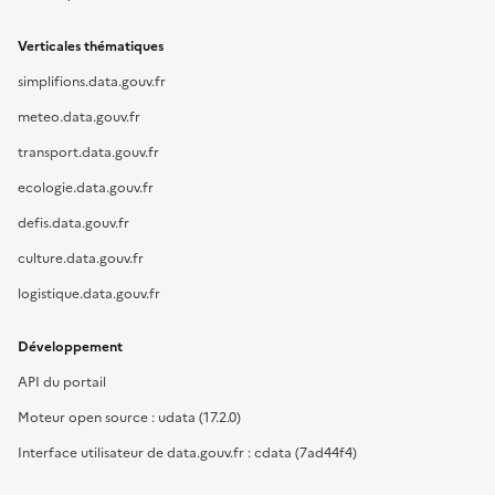
Verticales thématiques
simplifions.data.gouv.fr
meteo.data.gouv.fr
transport.data.gouv.fr
ecologie.data.gouv.fr
defis.data.gouv.fr
culture.data.gouv.fr
logistique.data.gouv.fr
Développement
API du portail
Moteur open source : udata (17.2.0)
Interface utilisateur de data.gouv.fr : cdata (7ad44f4)