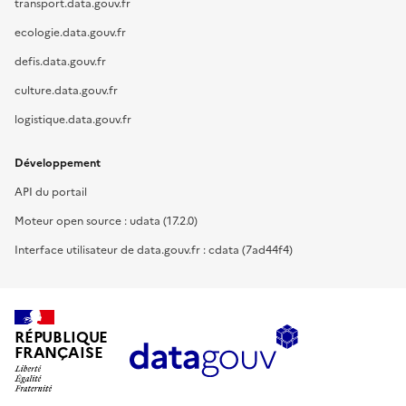
transport.data.gouv.fr
ecologie.data.gouv.fr
defis.data.gouv.fr
culture.data.gouv.fr
logistique.data.gouv.fr
Développement
API du portail
Moteur open source : udata (17.2.0)
Interface utilisateur de data.gouv.fr : cdata (7ad44f4)
RÉPUBLIQUE
FRANÇAISE