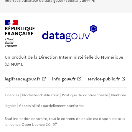
Interface utilisateur de data.gouv.fr : cdata (7ad44f4)
RÉPUBLIQUE
FRANÇAISE
Un produit de la Direction Interministérielle du Numérique
(DINUM).
legifrance.gouv.fr
info.gouv.fr
service-public.fr
Licences
Modalités d'utilisation
Politique de confidentialité
Mentions
légales
Accessibilité : partiellement conforme
Sauf indication contraire, tout le contenu de ce site est disponible sous
la licence
Open Licence 2.0