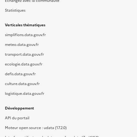
Échangez avec la communauté
Statistiques
Verticales thématiques
simplifions.data.gouv.fr
meteo.data.gouv.fr
transport.data.gouv.fr
ecologie.data.gouv.fr
defis.data.gouv.fr
culture.data.gouv.fr
logistique.data.gouv.fr
Développement
API du portail
Moteur open source : udata (17.2.0)