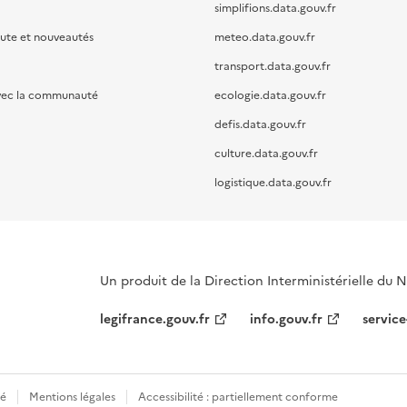
simplifions.data.gouv.fr
oute et nouveautés
meteo.data.gouv.fr
transport.data.gouv.fr
vec la communauté
ecologie.data.gouv.fr
defis.data.gouv.fr
culture.data.gouv.fr
logistique.data.gouv.fr
Un produit de la Direction Interministérielle du
legifrance.gouv.fr
info.gouv.fr
service
té
Mentions légales
Accessibilité : partiellement conforme