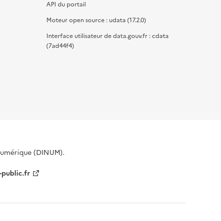
API du portail
Moteur open source : udata (17.2.0)
Interface utilisateur de data.gouv.fr : cdata
(7ad44f4)
 Numérique (DINUM).
-public.fr