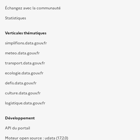
Échangez avec la communauté
Statistiques
Verticales thématiques
simplifions.data.gouv.fr
meteo.data.gouv.fr
transport.data.gouv.fr
ecologie.data.gouv.fr
defis.data.gouv.fr
culture.data.gouv.fr
logistique.data.gouv.fr
Développement
API du portail
Moteur open source : udata (17.2.0)