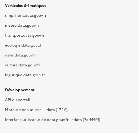
Verticales thématiques
simplifions.data.gouv.fr
meteo.data.gouv.fr
transport.data.gouv.fr
ecologie.data.gouv.fr
defis.data.gouv.fr
culture.data.gouv.fr
logistique.data.gouv.fr
Développement
API du portail
Moteur open source : udata (17.2.0)
Interface utilisateur de data.gouv.fr : cdata (7ad44f4)