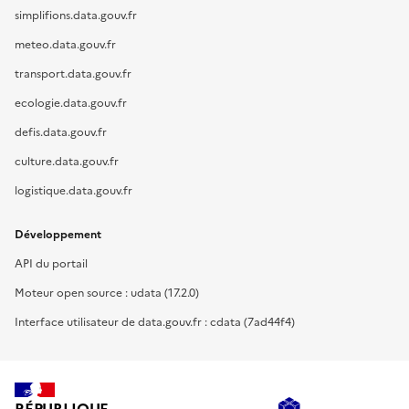
simplifions.data.gouv.fr
meteo.data.gouv.fr
transport.data.gouv.fr
ecologie.data.gouv.fr
defis.data.gouv.fr
culture.data.gouv.fr
logistique.data.gouv.fr
Développement
API du portail
Moteur open source : udata (17.2.0)
Interface utilisateur de data.gouv.fr : cdata (7ad44f4)