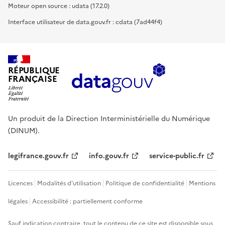
Moteur open source : udata (17.2.0)
Interface utilisateur de data.gouv.fr : cdata (7ad44f4)
RÉPUBLIQUE
FRANÇAISE
Un produit de la Direction Interministérielle du Numérique
(DINUM).
legifrance.gouv.fr
info.gouv.fr
service-public.fr
Licences
Modalités d'utilisation
Politique de confidentialité
Mentions
légales
Accessibilité : partiellement conforme
Sauf indication contraire, tout le contenu de ce site est disponible sous