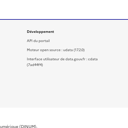
Développement
API du portail
Moteur open source : udata (17.2.0)
Interface utilisateur de data.gouv.fr : cdata
(7ad44f4)
 Numérique (DINUM).