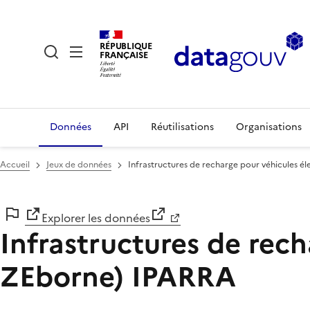
RÉPUBLIQUE
FRANÇAISE
Données
API
Réutilisations
Organisations
Accueil
Jeux de données
Infrastructures de recharge pour véhicules é
Explorer les données
Infrastructures de rech
ZEborne) IPARRA