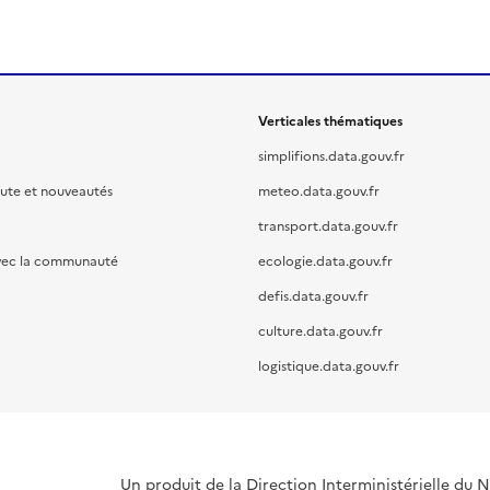
Verticales thématiques
simplifions.data.gouv.fr
oute et nouveautés
meteo.data.gouv.fr
transport.data.gouv.fr
vec la communauté
ecologie.data.gouv.fr
defis.data.gouv.fr
culture.data.gouv.fr
logistique.data.gouv.fr
Un produit de la Direction Interministérielle du