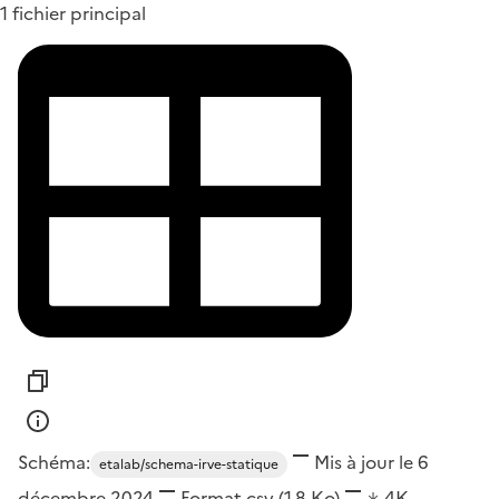
1 fichier principal
Schéma:
Mis à jour le 6
etalab/schema-irve-statique
décembre 2024
Format
csv
(1,8 Ko)
4K