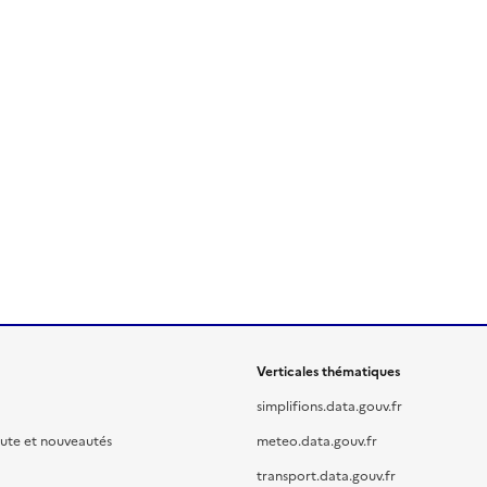
Verticales thématiques
simplifions.data.gouv.fr
oute et nouveautés
meteo.data.gouv.fr
transport.data.gouv.fr