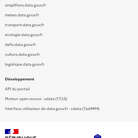
simplifions.data.gouv.fr
meteo.data.gouv.fr
transport.data.gouv.fr
ecologie.data.gouv.fr
defis.data.gouv.fr
culture.data.gouv.fr
logistique.data.gouv.fr
Développement
API du portail
Moteur open source : udata (17.2.0)
Interface utilisateur de data.gouv.fr : cdata (7ad44f4)