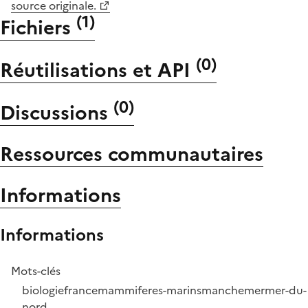
source originale.
(
1
)
Fichiers
(
0
)
Réutilisations et API
(
0
)
Discussions
Ressources communautaires
Informations
Informations
Mots-clés
biologie
france
mammiferes-marins
manche
mer
mer-du-
nord