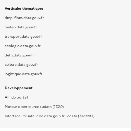
Verticales thématiques
simplifions.data.gouv.fr
meteo.data.gouv.fr
transport.data.gouv.fr
ecologie.data.gouv.fr
defis.data.gouv.fr
culture.data.gouv.fr
logistique.data.gouv.fr
Développement
API du portail
Moteur open source : udata (17.2.0)
Interface utilisateur de data.gouv.fr : cdata (7ad44f4)