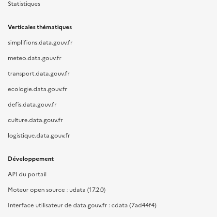
Statistiques
Verticales thématiques
simplifions.data.gouv.fr
meteo.data.gouv.fr
transport.data.gouv.fr
ecologie.data.gouv.fr
defis.data.gouv.fr
culture.data.gouv.fr
logistique.data.gouv.fr
Développement
API du portail
Moteur open source : udata (17.2.0)
Interface utilisateur de data.gouv.fr : cdata (7ad44f4)