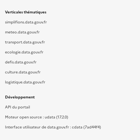
Verticales thématiques
simplifions.data.gouv.fr
meteo.data.gouv.fr
transport.data.gouv.fr
ecologie.data.gouv.fr
defis.data.gouv.fr
culture.data.gouv.fr
logistique.data.gouv.fr
Développement
API du portail
Moteur open source : udata (17.2.0)
Interface utilisateur de data.gouv.fr : cdata (7ad44f4)