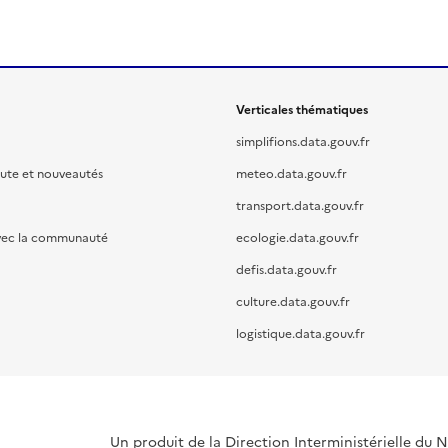
Verticales thématiques
simplifions.data.gouv.fr
oute et nouveautés
meteo.data.gouv.fr
transport.data.gouv.fr
vec la communauté
ecologie.data.gouv.fr
defis.data.gouv.fr
culture.data.gouv.fr
logistique.data.gouv.fr
Un produit de la Direction Interministérielle du