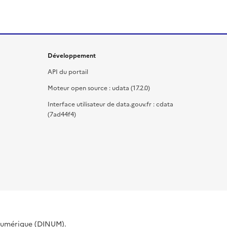
Développement
API du portail
Moteur open source : udata (17.2.0)
Interface utilisateur de data.gouv.fr : cdata
(7ad44f4)
 Numérique (DINUM).