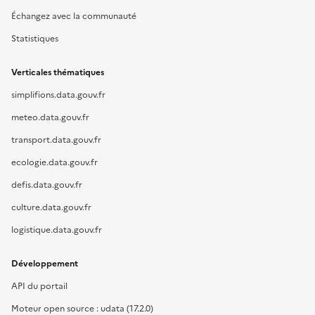
Échangez avec la communauté
Statistiques
Verticales thématiques
simplifions.data.gouv.fr
meteo.data.gouv.fr
transport.data.gouv.fr
ecologie.data.gouv.fr
defis.data.gouv.fr
culture.data.gouv.fr
logistique.data.gouv.fr
Développement
API du portail
Moteur open source : udata (17.2.0)