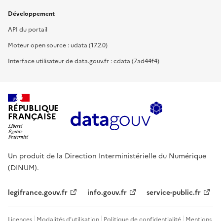
Développement
API du portail
Moteur open source : udata (17.2.0)
Interface utilisateur de data.gouv.fr : cdata (7ad44f4)
RÉPUBLIQUE
FRANÇAISE
Un produit de la Direction Interministérielle du Numérique
(DINUM).
legifrance.gouv.fr
info.gouv.fr
service-public.fr
Licences
Modalités d'utilisation
Politique de confidentialité
Mentions