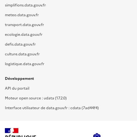
simplifions.data.gouv.fr
meteo.data.gouv.fr
transport.data.gouv.fr
ecologie.data.gouv.fr
defis.data.gouv.fr
culture.data.gouv.fr
logistique.data.gouv.fr
Développement
API du portail
Moteur open source : udata (17.2.0)
Interface utilisateur de data.gouv.fr : cdata (7ad44f4)