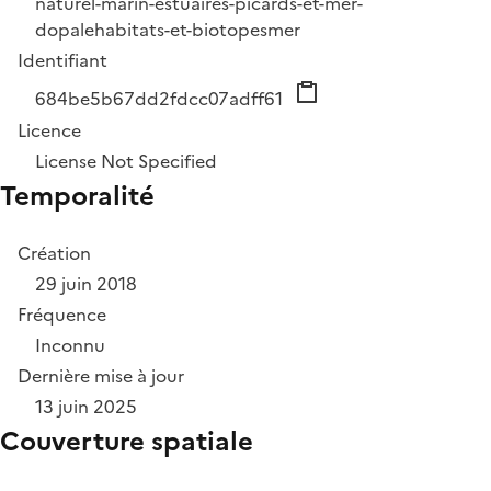
naturel-marin-estuaires-picards-et-mer-
dopale
habitats-et-biotopes
mer
Identifiant
684be5b67dd2fdcc07adff61
Licence
License Not Specified
Temporalité
Création
29 juin 2018
Fréquence
Inconnu
Dernière mise à jour
13 juin 2025
Couverture spatiale