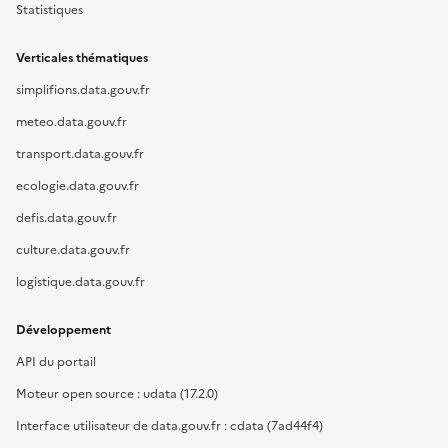
Statistiques
Verticales thématiques
simplifions.data.gouv.fr
meteo.data.gouv.fr
transport.data.gouv.fr
ecologie.data.gouv.fr
defis.data.gouv.fr
culture.data.gouv.fr
logistique.data.gouv.fr
Développement
API du portail
Moteur open source : udata (17.2.0)
Interface utilisateur de data.gouv.fr : cdata (7ad44f4)