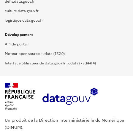
defis.data.gouv.fr
culture.data.gouv.fr
logistique.data.gouv.fr
Développement
API du portail
Moteur open source : udata (17.2.0)
Interface utilisateur de data.gouv.fr : cdata (7ad44f4)
RÉPUBLIQUE
FRANÇAISE
Un produit de la Direction Interministérielle du Numérique
(DINUM).