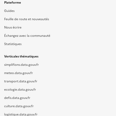
Plateforme
Guides
Feuille de route et nouveautés
Nous écrire
Échangez avec la communauté
Statistiques
Verticales thématiques
simplifions.data.gouv.fr
meteo.data.gouv.fr
transport.data.gouv.fr
ecologie.data.gouv.fr
defis.data.gouv.fr
culture.data.gouv.fr
logistique.data.gouv.fr