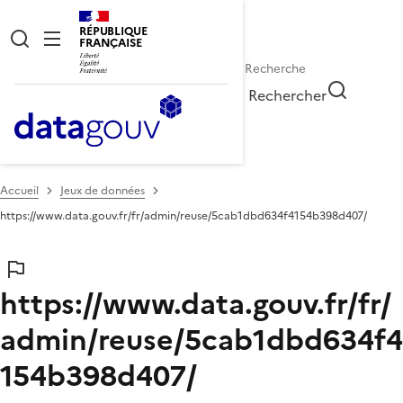
RÉPUBLIQUE
FRANÇAISE
Rechercher
Accueil
Jeux de données
https://www.data.gouv.fr/fr/admin/reuse/5cab1dbd634f4154b398d407/
https://www.data.gouv.fr/fr/
admin/reuse/5cab1dbd634f4
154b398d407/