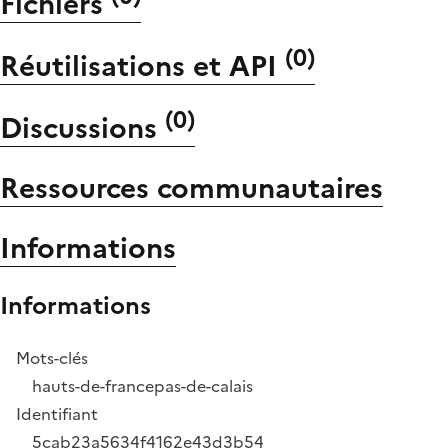
Fichiers
(
0
)
Réutilisations et API
(
0
)
Discussions
Ressources communautaires
Informations
Informations
Mots-clés
hauts-de-france
pas-de-calais
Identifiant
5cab23a5634f4162e43d3b54