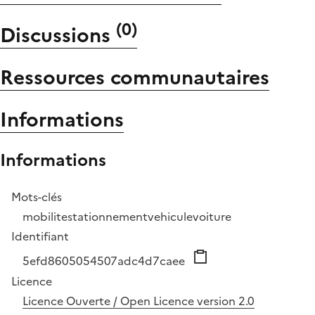
(
0
)
Discussions
Ressources communautaires
Informations
Informations
Mots-clés
mobilite
stationnement
vehicule
voiture
Identifiant
5efd8605054507adc4d7caee
Licence
Licence Ouverte / Open Licence version 2.0