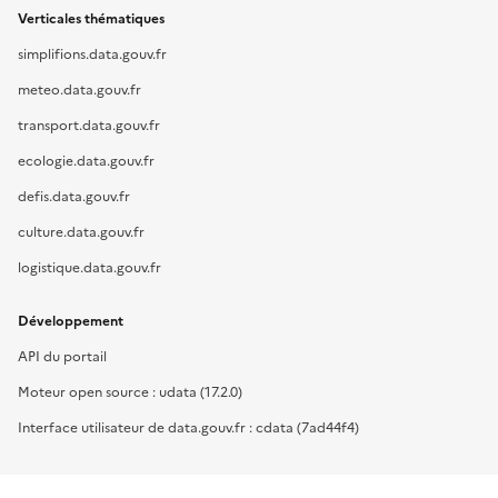
Verticales thématiques
simplifions.data.gouv.fr
meteo.data.gouv.fr
transport.data.gouv.fr
ecologie.data.gouv.fr
defis.data.gouv.fr
culture.data.gouv.fr
logistique.data.gouv.fr
Développement
API du portail
Moteur open source : udata (17.2.0)
Interface utilisateur de data.gouv.fr : cdata (7ad44f4)