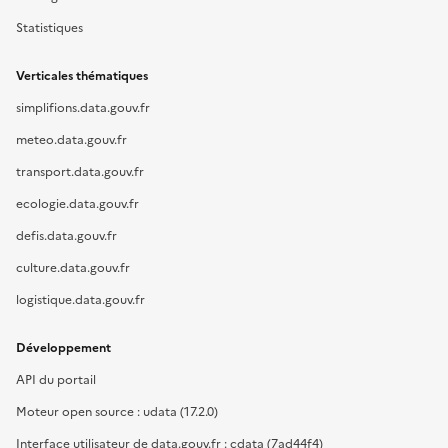
Statistiques
Verticales thématiques
simplifions.data.gouv.fr
meteo.data.gouv.fr
transport.data.gouv.fr
ecologie.data.gouv.fr
defis.data.gouv.fr
culture.data.gouv.fr
logistique.data.gouv.fr
Développement
API du portail
Moteur open source : udata (17.2.0)
Interface utilisateur de data.gouv.fr : cdata (7ad44f4)