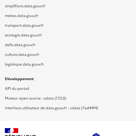
simplifions.data.gouv.fr
meteo.data.gouv.fr
transport.data.gouv.fr
ecologie.data.gouv.fr
defis.data.gouv.fr
culture.data.gouv.fr
logistique.data.gouv.fr
Développement
API du portail
Moteur open source : udata (17.2.0)
Interface utilisateur de data.gouv.fr : cdata (7ad44f4)