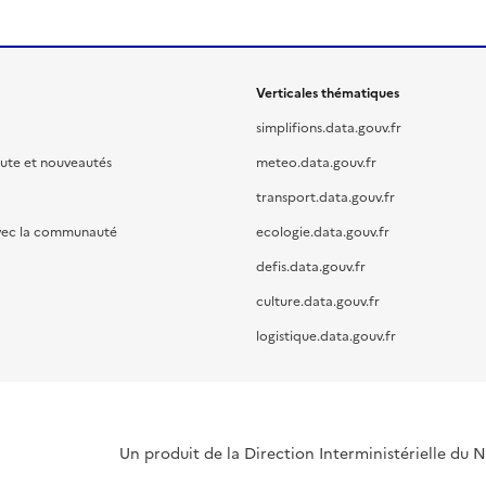
Verticales thématiques
simplifions.data.gouv.fr
oute et nouveautés
meteo.data.gouv.fr
transport.data.gouv.fr
vec la communauté
ecologie.data.gouv.fr
defis.data.gouv.fr
culture.data.gouv.fr
logistique.data.gouv.fr
Un produit de la Direction Interministérielle du