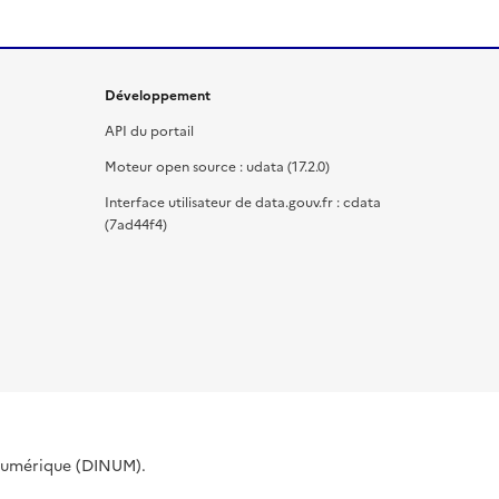
Développement
API du portail
Moteur open source : udata (17.2.0)
Interface utilisateur de data.gouv.fr : cdata
(7ad44f4)
 Numérique (DINUM).