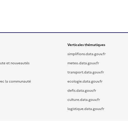
Verticales thématiques
simplifions.data.gouv.fr
oute et nouveautés
meteo.data.gouv.fr
transport.data.gouv.fr
vec la communauté
ecologie.data.gouv.fr
defis.data.gouv.fr
culture.data.gouv.fr
logistique.data.gouv.fr