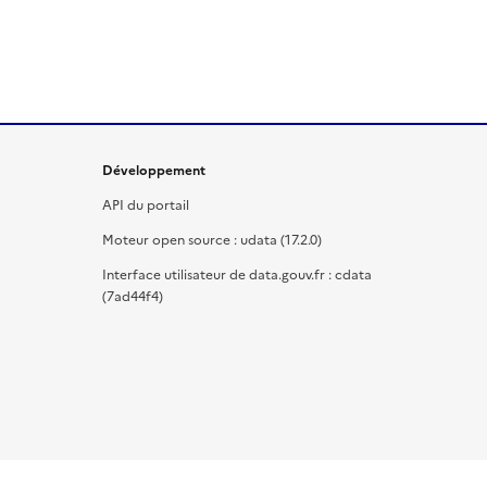
Développement
API du portail
Moteur open source : udata (17.2.0)
Interface utilisateur de data.gouv.fr : cdata
(7ad44f4)