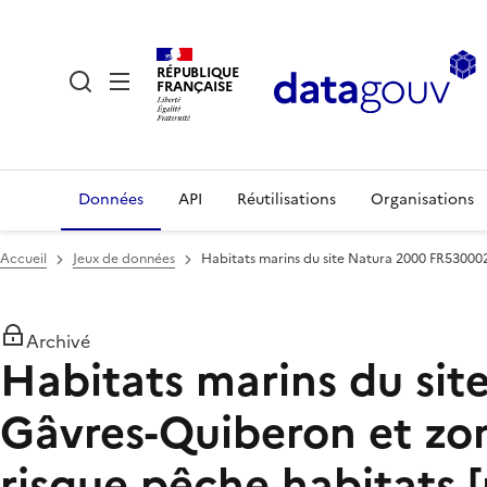
RÉPUBLIQUE
FRANÇAISE
Données
API
Réutilisations
Organisations
Accueil
Jeux de données
Habitats marins du site Natura 2000 FR5300027
Archivé
Habitats marins du sit
Gâvres-Quiberon et zone
risque pêche habitats 