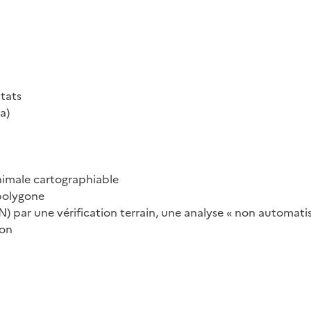
tats
a)
nimale cartographiable
polygone
N) par une vérification terrain, une analyse « non automati
ion