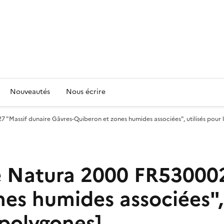
Nouveautés
Nous écrire
 "Massif dunaire Gâvres-Quiberon et zones humides associées", utilisés pour l
e Natura 2000 FR530002
s humides associées", u
[polygones]