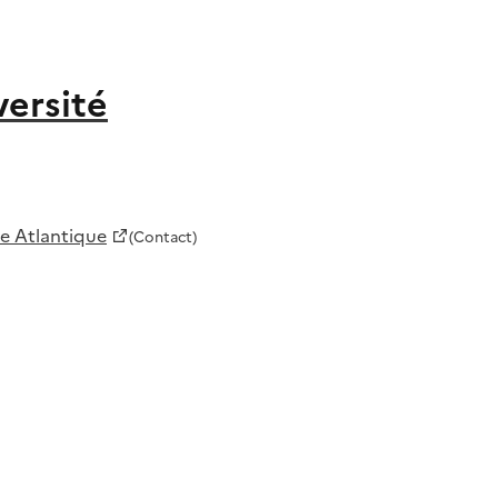
versité
de Atlantique
(Contact)