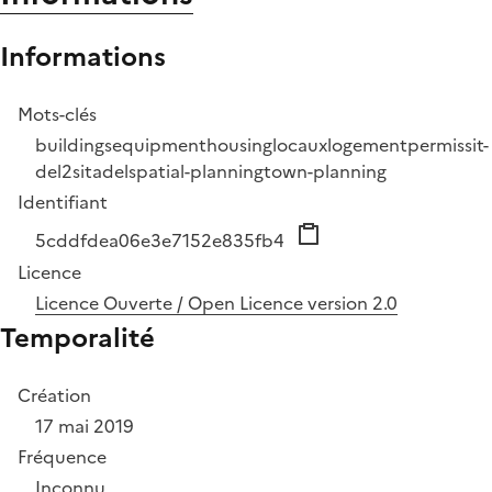
Informations
Mots-clés
buildings
equipment
housing
locaux
logement
permis
sit-
del2
sitadel
spatial-planning
town-planning
Identifiant
5cddfdea06e3e7152e835fb4
Licence
Licence Ouverte / Open Licence version 2.0
Temporalité
Création
17 mai 2019
Fréquence
Inconnu