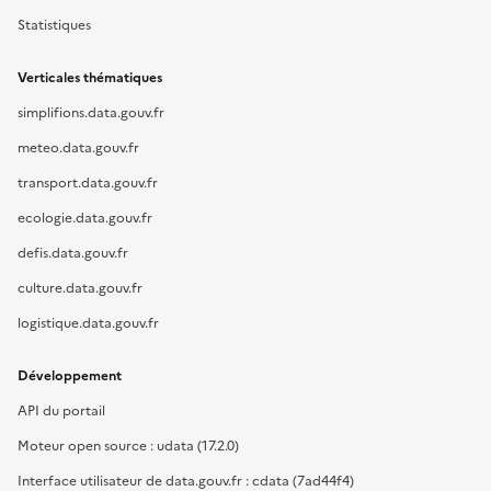
Statistiques
Verticales thématiques
simplifions.data.gouv.fr
meteo.data.gouv.fr
transport.data.gouv.fr
ecologie.data.gouv.fr
defis.data.gouv.fr
culture.data.gouv.fr
logistique.data.gouv.fr
Développement
API du portail
Moteur open source : udata (17.2.0)
Interface utilisateur de data.gouv.fr : cdata (7ad44f4)