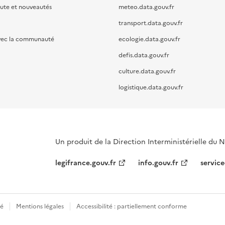
oute et nouveautés
meteo.data.gouv.fr
transport.data.gouv.fr
vec la communauté
ecologie.data.gouv.fr
defis.data.gouv.fr
culture.data.gouv.fr
logistique.data.gouv.fr
Un produit de la Direction Interministérielle du
legifrance.gouv.fr
info.gouv.fr
service
té
Mentions légales
Accessibilité : partiellement conforme