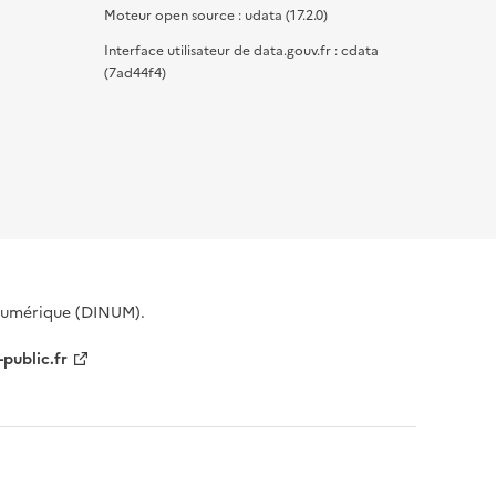
Moteur open source : udata (17.2.0)
Interface utilisateur de data.gouv.fr : cdata
(7ad44f4)
 Numérique (DINUM).
-public.fr